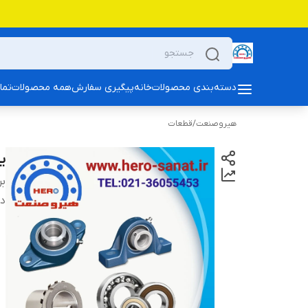
دسته‌بندی محصولات
خانه
پیگیری سفارش
همه محصولات
تما
هیروصنعت
/
قطعات
یات
بر
دس