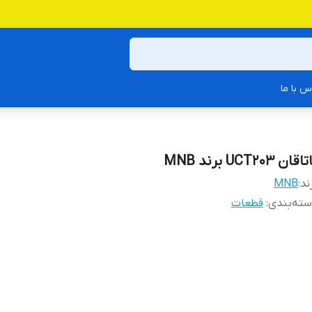
س با ما
اقان UCT203 برند MNB
ند:
MNB
ته‌بندی
:
قطعات