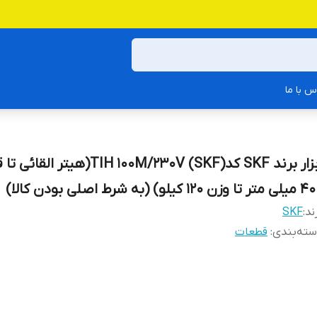
س با ما
ابزار برند SKF کدTIH 100M/230V (SKF)(هیتر القا
ا وزن 120 کیلو) (به شرط اصلی بودن کالا)
ند:
SKF
ته‌بندی
:
قطعات