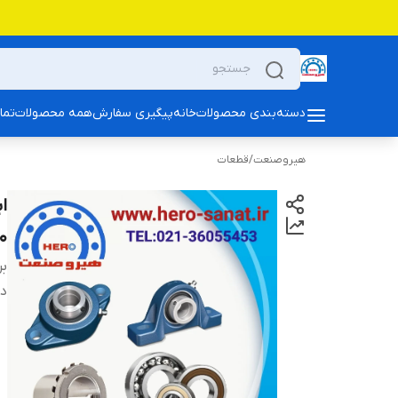
دسته‌بندی محصولات
خانه
پیگیری سفارش
همه محصولات
تما
هیروصنعت
/
قطعات
400 میلی متر ت
بر
دس