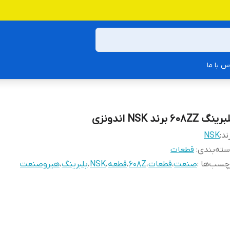
س با ما
ینگ 608ZZ برند NSK اندونزی
ند:
NSK
ته‌بندی
:
قطعات
چسب‌ها :
صنعت
،
قطعات
،
608Z
،
قطعه
،
NSK
،
بلبرینگ
،
هیروصنعت