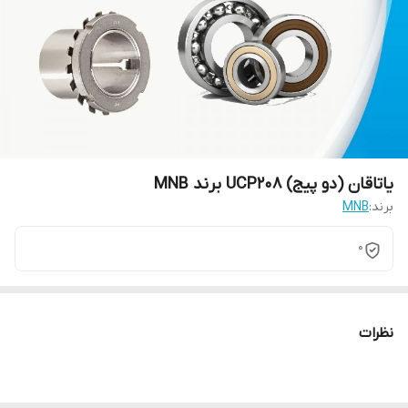
یاتاقان (دو پیج) UCP208 برند MNB
برند:
MNB
0
نظرات