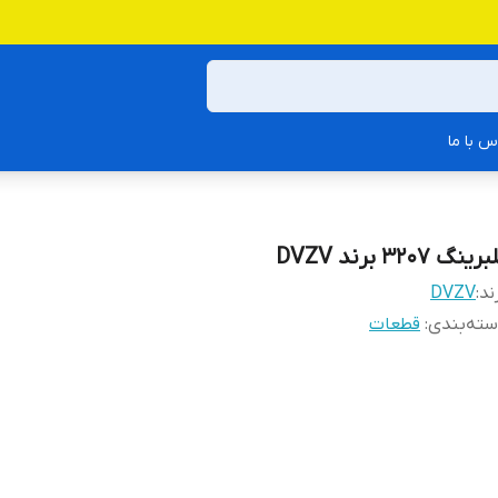
س با ما
رینگ 3207 برند DVZV
ند:
DVZV
ته‌بندی
:
قطعات