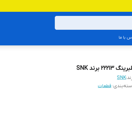
س با ما
رینگ 22213 برند SNK
ند:
SNK
ته‌بندی
:
قطعات