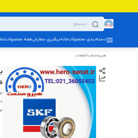
دسته‌بندی محصولات
خانه
پیگیری سفارش
همه محصولات
تما
هیروصنعت
/
قطعات
ض
بر
دس
بر