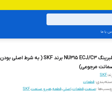
س با ما
بلبرینگ NU315 ECJ/C3 برند SKF ( به شرط اصلی بود
مانت مرجوعی)
ند:
SKF
ته‌بندی
:
قطعات
چسب‌ها :
صنعت
،
قطعات
،
اصلی
،
قطعه
،
هیرو صنعت
،
SKF