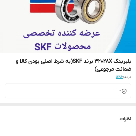
بلبرینگ 32028X برند SKF(به شرط اصلی بودن کالا و
ضمانت مرجوعی)
برند:
SKF
0
نظرات