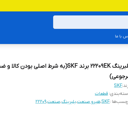
س با ما
بلبرینگ 22209EK برند SKF(به شرط اصلی بودن کالا
رجوعی)
ند:
SKF
ته‌بندی
:
قطعات
چسب‌ها :
SKF
،
هیرو صنعت
،
بلبرینگ
،
صنعت
،
22209