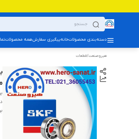
دسته‌بندی محصولات
خانه
پیگیری سفارش
همه محصولات
تما
هیروصنعت
/
قطعات
م
بر
دس
بر