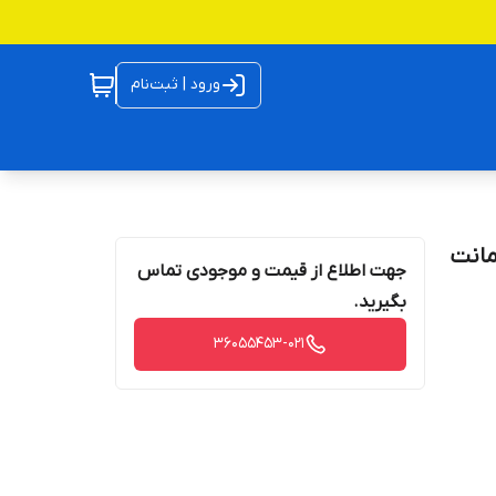
ورود | ثبت‌نام
 و ضمانت
جهت اطلاع از قیمت و موجودی تماس
بگیرید.
36055453-021