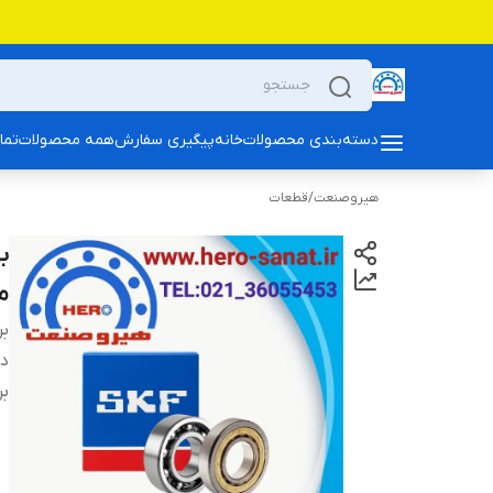
دسته‌بندی محصولات
خانه
پیگیری سفارش
همه محصولات
تما
هیروصنعت
/
قطعات
م
بر
دس
بر