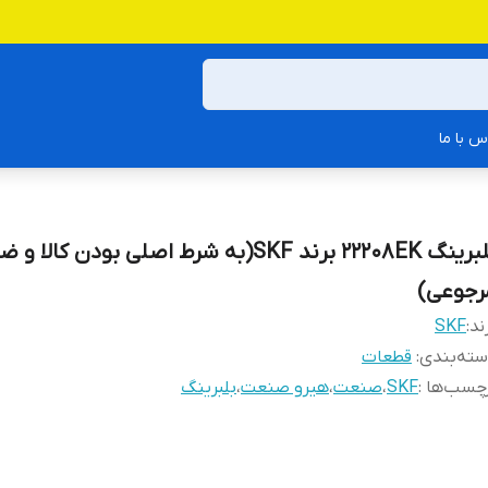
س با ما
بلبرینگ 22208EK برند SKF(به شرط اصلی بودن کالا
رجوعی)
ند:
SKF
ته‌بندی
:
قطعات
چسب‌ها :
SKF
،
صنعت
،
هیرو صنعت
،
بلبرینگ