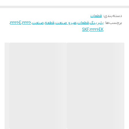
دسته‌بندی
:
قطعات
برچسب‌ها :
بلبرینگ
،
قطعات
،
هیرو صنعت
،
قطعه
،
صنعت
،
22226
،
22226E
،
SKF
،
22226EK