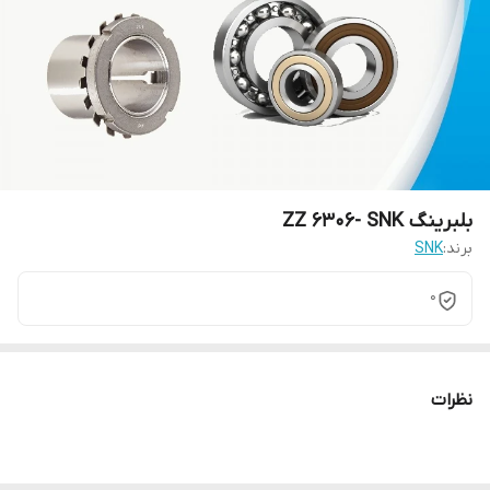
بلبرینگ ZZ 6306- SNK
برند:
SNK
0
نظرات