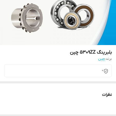
بلبرینگ 5309ZZ چین
برند:
چین
0
نظرات