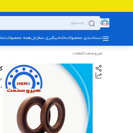
دسته‌بندی محصولات
خانه
پیگیری سفارش
همه محصولات
تما
هیروصنعت
/
قطعات
کا
بر
دس