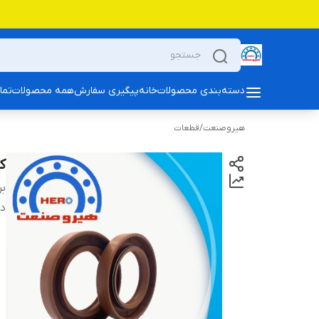
دسته‌بندی محصولات
خانه
پیگیری سفارش
همه محصولات
تما
هیروصنعت
/
قطعات
کا
بر
دس