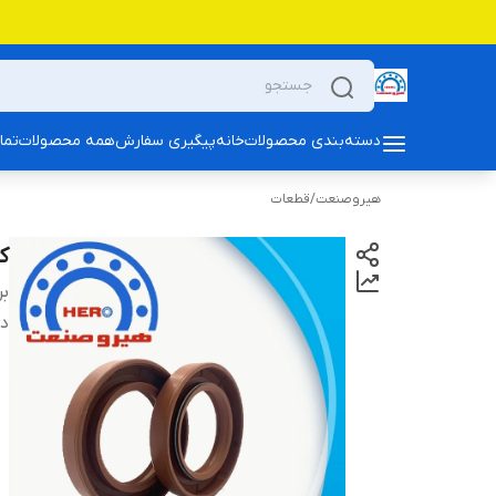
دسته‌بندی محصولات
خانه
پیگیری سفارش
همه محصولات
تما
هیروصنعت
/
قطعات
کا
بر
دس