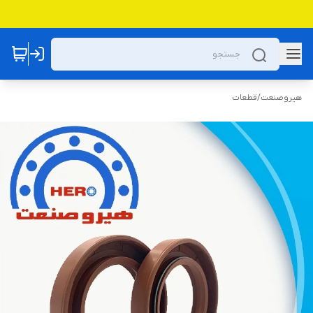
هیروصنعت
/
قطعات