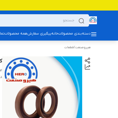
دسته‌بندی محصولات
خانه
پیگیری سفارش
همه محصولات
تما
هیروصنعت
/
قطعات
کا
بر
دس