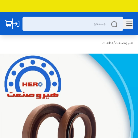
هیروصنعت
/
قطعات