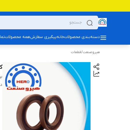
دسته‌بندی محصولات
خانه
پیگیری سفارش
همه محصولات
تما
هیروصنعت
/
قطعات
کا
بر
دس