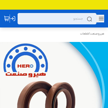
هیروصنعت
/
قطعات