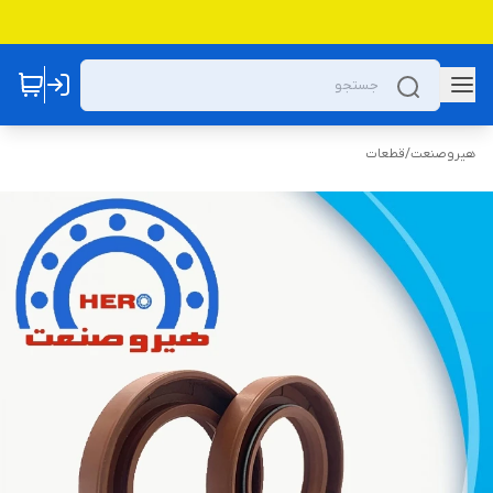
هیروصنعت
/
قطعات