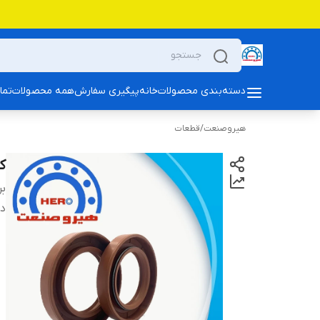
دسته‌بندی محصولات
خانه
پیگیری سفارش
همه محصولات
تما
هیروصنعت
/
قطعات
کا
بر
دس