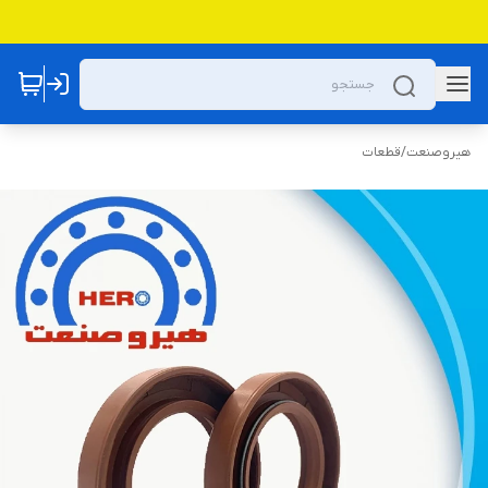
هیروصنعت
/
قطعات