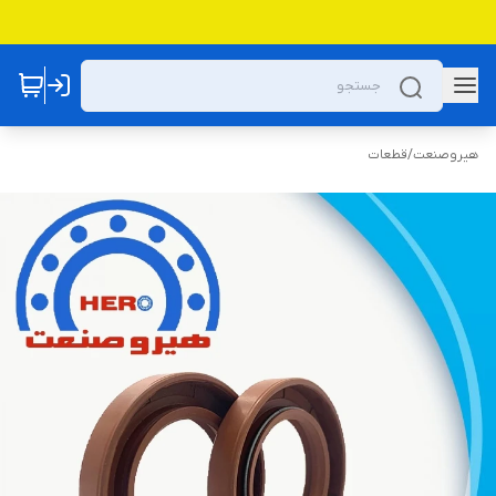
هیروصنعت
/
قطعات