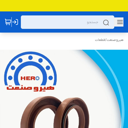
هیروصنعت
/
قطعات