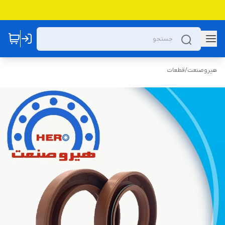
هیروصنعت
/
قطعات