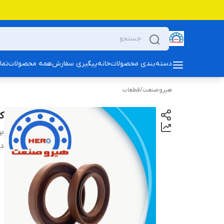
دسته‌بندی محصولات
خانه
پیگیری سفارش
همه محصولات
تما
هیروصنعت
/
قطعات
کا
بر
دس