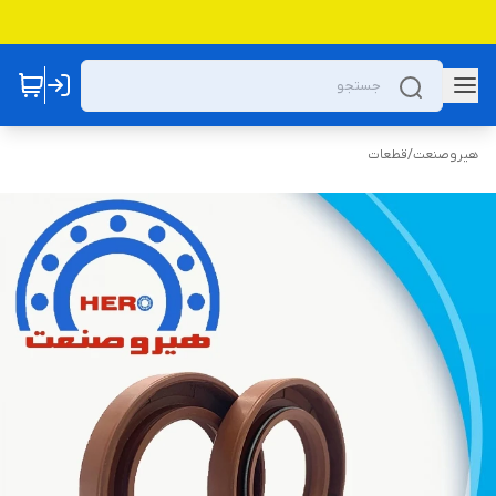
هیروصنعت
/
قطعات