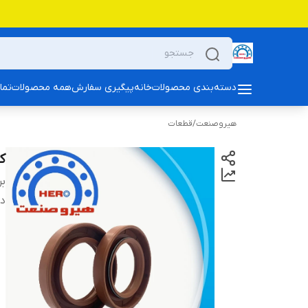
دسته‌بندی محصولات
خانه
پیگیری سفارش
همه محصولات
تما
هیروصنعت
/
قطعات
کا
بر
دس