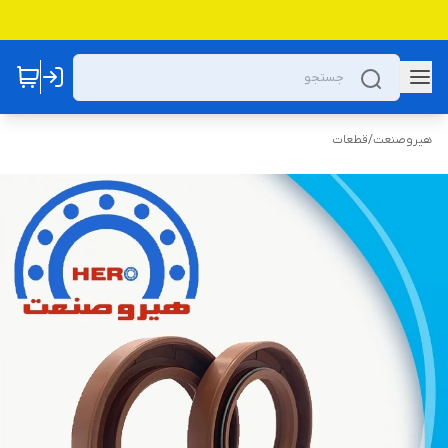
هیروصنعت
/
قطعات