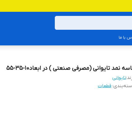
س با ما
سه نمد تایوانی (مصرفی صنعتی ) در ابعاد10-35-55
ند:
تایوانی
ته‌بندی
:
قطعات