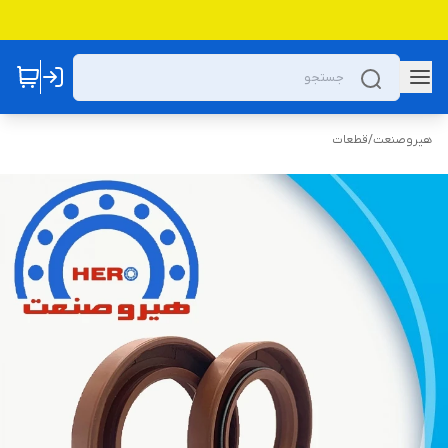
هیروصنعت
/
قطعات