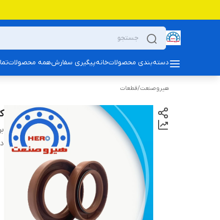
دسته‌بندی محصولات
خانه
پیگیری سفارش
همه محصولات
تما
هیروصنعت
/
قطعات
کا
بر
دس