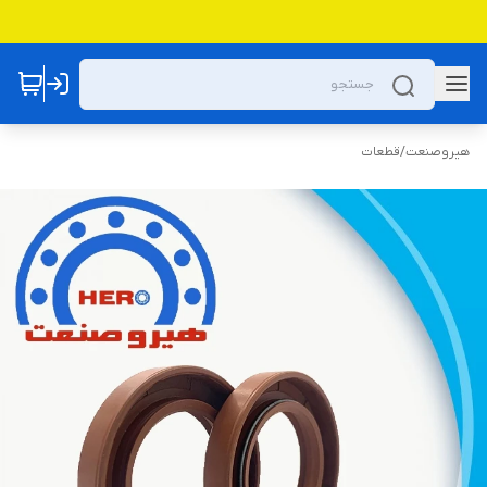
هیروصنعت
/
قطعات