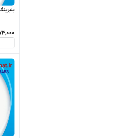
بلبرینگ 6008ZZ/C3 برند ORS
473,000