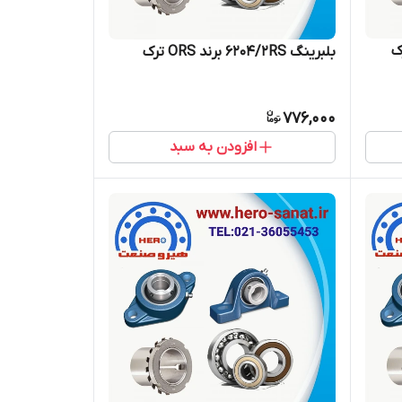
بلبرینگ 6204/2RS برند ORS ترک
776,000
افزودن به سبد