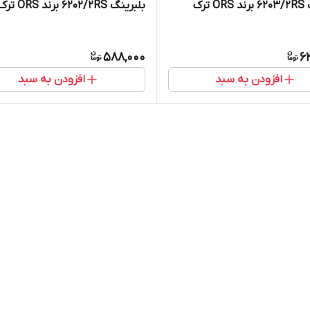
 ترک
بلبرینگ 6202/2RS برند ORS ترک
588,000
6
افزودن به سبد
افزودن به سبد