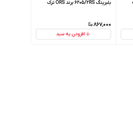
بلبرینگ 6205/2RS برند ORS ترک
867,000
افزودن به سبد