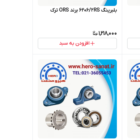
بلبرینگ 6206/2RS برند ORS ترک
1,218,000
افزودن به سبد