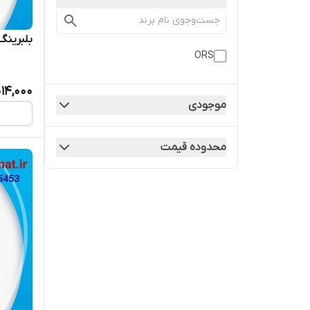
بلبرینگ 63005/2RS برند ORS
ORS
014,000
موجودی
محدوده قیمت