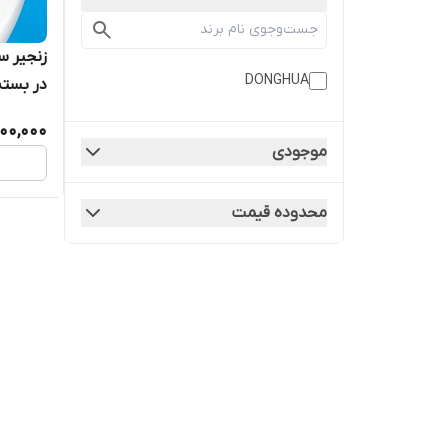
DONGHUA
در بست
در سای
00,000
شده اس
موجودی
محدوده قیمت