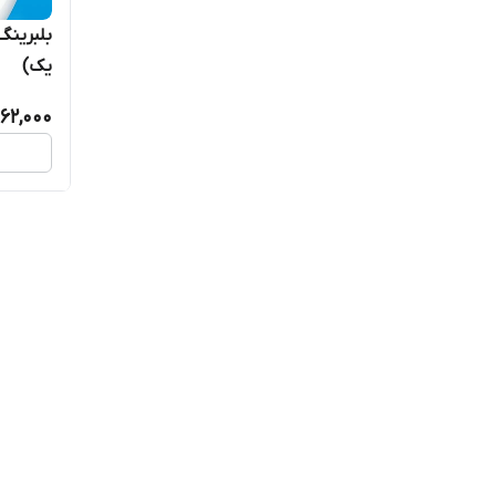
یک)
62,000