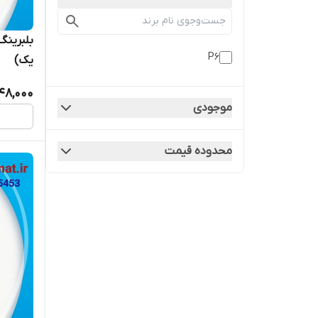
P6
یک)
48,000
موجودی
محدوده قیمت