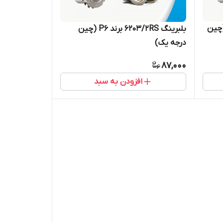
6202/2RS/C3 برند P6 (چین
بلبرینگ 6203/2RS برند P6 (چین
درجه یک)
87,000
افزودن به سبد