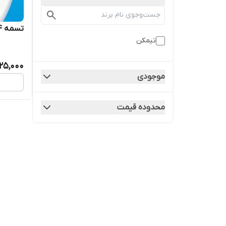
تسمه B54 برند تیمکن درجه یک
تیمکن
025,000
موجودی
محدوده قیمت