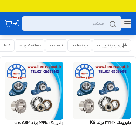
پربازدیدترین
برندها
قیمت
دسته‌بندی
فقط م
بلبرینگ 32316 برند KG
بلبرینگ 22210 برند ABR هند